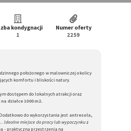
czba kondygnacji
Numer oferty
1
2259
dzinnego położonego w malowniczej okolicy
ących komfortu i bliskości natury.
ym dostępem do lokalnych atrakcji oraz
3 na działce 1000 m2.
Dodatkowo do wykorzystania jest
antresola,
.
.
Idealne miejsce do pracy lub wypoczynku
z
bą
- praktyczną przestrzenią na