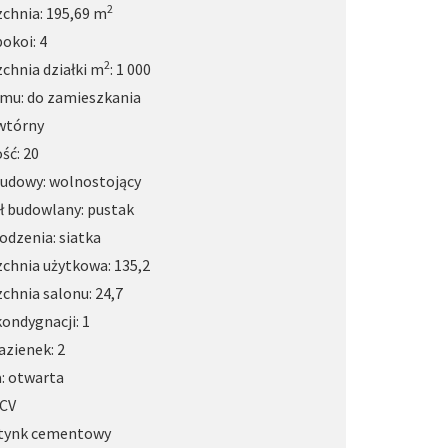
2
chnia: 195,69 m
pokoi: 4
2
chnia działki m
: 1 000
mu: do zamieszkania
wtórny
ść: 20
udowy: wolnostojący
ł budowlany: pustak
odzenia: siatka
chnia użytkowa: 135,2
chnia salonu: 24,7
kondygnacji: 1
azienek: 2
: otwarta
PCV
 tynk cementowy