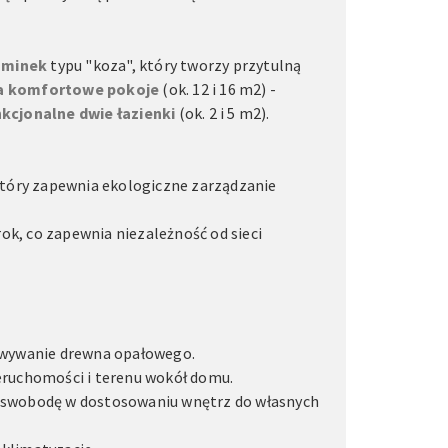
ominek
typu "koza", który tworzy przytulną
 komfortowe pokoje
(ok. 12 i 16 m2) -
kcjonalne dwie łazienki
(ok. 2 i 5 m2).
który zapewnia ekologiczne zarządzanie
 rok, co zapewnia niezależność od sieci
howywanie drewna opałowego.
ruchomości i terenu wokół domu.
m swobodę w dostosowaniu wnętrz do własnych