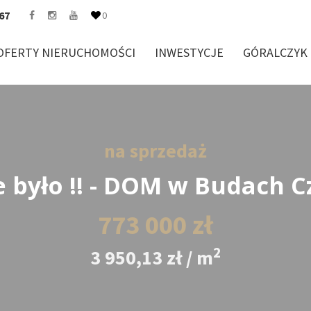
67
0
OFERTY NIERUCHOMOŚCI
INWESTYCJE
GÓRALCZYK
na sprzedaż
e było !! - DOM w Budach Cz
773 000 zł
2
3 950,13 zł / m