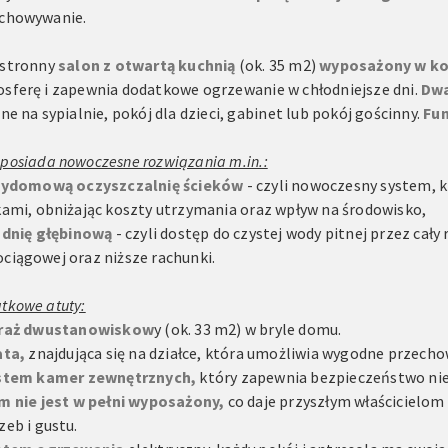
chowywanie.
stronny
salon z otwartą kuchnią
(ok. 35 m2)
wyposażony w k
sferę i zapewnia dodatkowe ogrzewanie w chłodniejsze dni.
Dwa
lne na sypialnie, pokój dla dzieci, gabinet lub pokój gościnny.
Fun
posiada nowoczesne rozwiązania m.in.:
zydomową oczyszczalnię ścieków
- czyli nowoczesny system, 
kami, obniżając koszty utrzymania oraz wpływ na środowisko,
udnię głębinową
- czyli dostęp do czystej wody pitnej przez cały
ciągowej oraz niższe rachunki.
tkowe atuty:
raż dwustanowiskow
y (ok. 33 m2) w bryle domu.
ata,
znajdująca się na działce, która umożliwia wygodne przec
stem kamer zewnętrznych,
który zapewnia bezpieczeństwo nie
m nie jest w pełni wyposażony,
co daje przyszłym właścicielo
zeb i gustu.