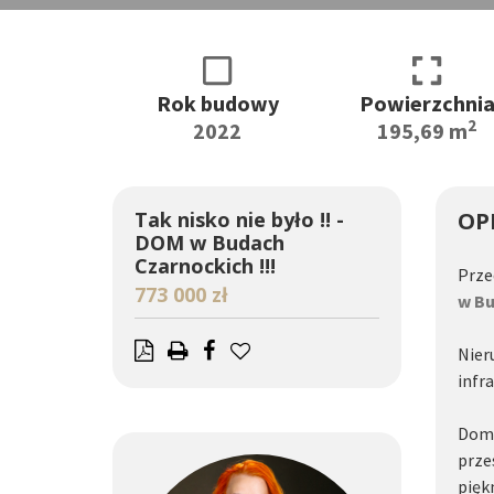
Rok budowy
Powierzchni
2
2022
195,69 m
Tak nisko nie było !! -
OP
DOM w Budach
Czarnockich !!!
Prz
773 000 zł
w Bu
Nie
infr
Dom
prze
pięk