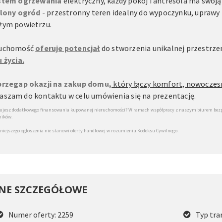
stem ogrzewania
elektryczny, każdy pokój i antresola ma swoją
lony ogród
- przestronny teren idealny do wypoczynku, uprawy r
żym powietrzu.
ruchomość
oferuje potencjał
do stworzenia unikalnej przestrze
u życia.
przegap okazji na zakup domu,
który łączy komfort, nowoczesn
aszam do kontaktu w celu umówienia się na prezentację.
ujesz dodatkowego finansowania kupowanej nieruchomości? W ramach współpracy z naszym biurem bezpła
ników.
iniejszego ogłoszenia nie stanowi oferty handlowej w rozumieniu Kodeksu Cywilnego.
NE SZCZEGÓŁOWE
Numer oferty: 2259
Typ tra