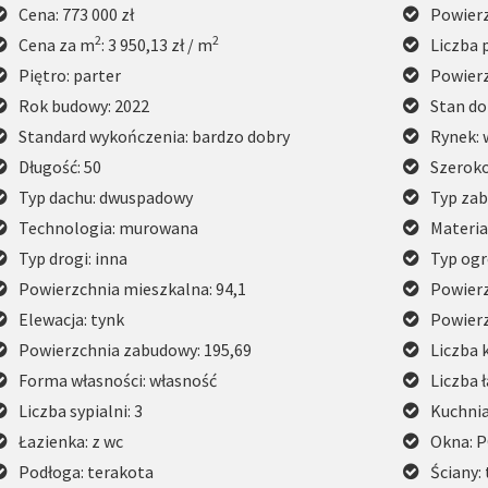
Cena: 773 000 zł
Powierz
2
2
Cena za m
: 3 950,13 zł / m
Liczba 
Piętro: parter
Powierz
Rok budowy: 2022
Stan do
Standard wykończenia: bardzo dobry
Rynek: 
Długość: 50
Szeroko
Typ dachu: dwuspadowy
Typ zab
Technologia: murowana
Materia
Typ drogi: inna
Typ ogr
Powierzchnia mieszkalna: 94,1
Powierz
Elewacja: tynk
Powierz
Powierzchnia zabudowy: 195,69
Liczba 
Forma własności: własność
Liczba ł
Liczba sypialni: 3
Kuchnia
Łazienka: z wc
Okna: 
Podłoga: terakota
Ściany: