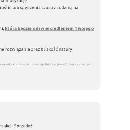
 klimatyzację.
oślin lub spędzenia czasu z rodziną na
ni,
która będzie odzwierciedleniem Twojego
e rozwiązania oraz bliskość natury.
tnie doradzimy wybór najlepszej oferty kredytowej. Szczegóły u naszych
nsakcji: Sprzedaż