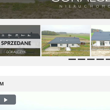
LM
ilm
Play