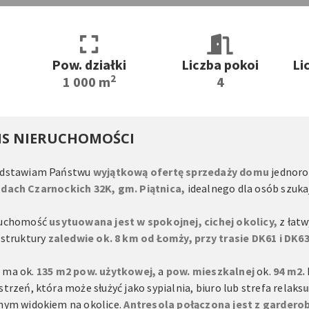
a
Pow. działki
Liczba pokoi
Li
2
1 000 m
4
IS NIERUCHOMOŚCI
edstawiam Państwu
wyjątkową ofertę sprzedaży domu
jednoro
dach Czarnockich 32K, gm. Piątnica,
idealnego dla osób szukaj
ruchomość
usytuowana jest w spokojnej, cichej okolicy,
z łatw
astruktury
zaledwie ok. 8 km od Łomży,
przy trasie DK61 i DK6
 ma ok.
135 m2 pow. użytkowej,
a
pow. mieszkalnej
ok.
94 m2.
strzeń, która może służyć jako sypialnia, biuro lub strefa relaks
u
nym widokiem na okolice.
Antresola połączona jest z gardero