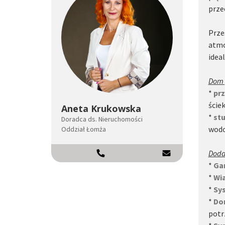
prze
Prze
atmo
idea
Dom 
*
pr
ście
Aneta Krukowska
*
st
Doradca ds. Nieruchomości
wodo
Oddział Łomża
504492952
Doda
*
Ga
*
Wi
*
Sy
*
Do
potr