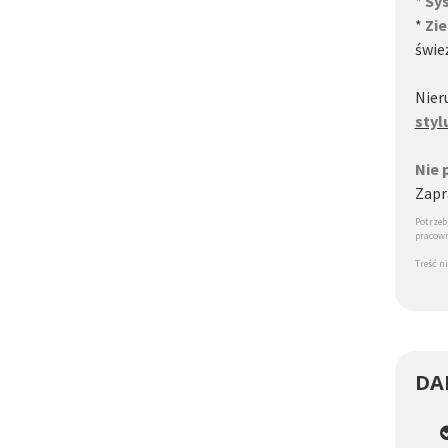
*
Sy
*
Zie
świe
Nie
styl
Nie 
Zapr
Potrzeb
pracow
Treść n
DA