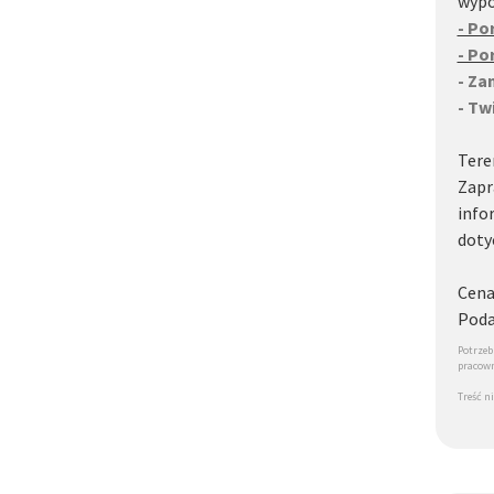
wypo
- Po
- Po
- Za
- Tw
Tere
Zapr
info
doty
Cena
Poda
Potrzeb
pracow
Treść n