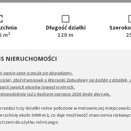
zchnia
Długość działki
Szerokoś
2
8 m
120 m
2
IS NIERUCHOMOŚCI
j swoją cenę a może się dogadamy.
ciciel, złożył wniosek o Warunki Zabudowy na każdą z działek
izacji swoich planów inwestycyjnych.
dopodobnie już z końcem czerwca 2026 będą decyzje.
przedaż trzy
działki rolne
położone w malowniczej miejscowośc
erzchnię około
3
000 m2,
co daje możliwość stworzenia ciekawyc
strzeni do użytku rolniczego.