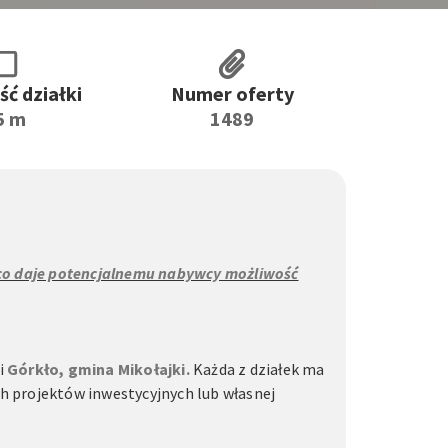
ć działki
Numer oferty
5 m
1489
, co daje potencjalnemu nabywcy możliwość
i
Górkło, gmina Mikołajki.
Każda z działek ma
h projektów inwestycyjnych lub własnej