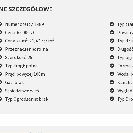
NE SZCZEGÓŁOWE
Numer oferty: 1489
Typ tra
Cena: 65 000 zł
Powierz
2
2
Cena za m
: 21,47 zł / m
Typ dzia
Przeznaczenie: rolna
Długość
Szerokość: 25
Typ ogr
Typ drogi: polna
Forma w
Prąd: powyżej 100m
Woda: b
Gaz: brak
Kanaliz
Sąsiedztwo: wieś
Wygląd 
Typ Ogrodzenia: brak
Typ Dro