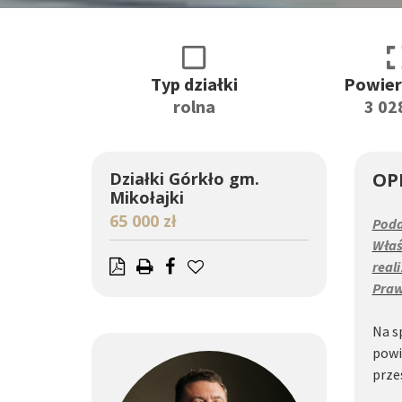
Typ działki
Powier
rolna
3 02
Działki Górkło gm.
OP
Mikołajki
65 000 zł
Poda
Właś
real
Praw
Na s
powi
prze