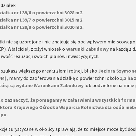
 działek:
Działka nr 139/6 o powierzchni 3028 m2.
Działka nr 139/7 o powierzchni 3015 m2.
Działka nr 139/8 o powierzchni 3020 m2.
łk
i nie są uzbrojone i nie znajdują się pod wpływem miejscowe
P). Właściciel, złożył wniosek o
Warunki Zabudowy
na każdą z d
iwość realizacji swoich planów inwestycyjnych.
i szukasz większego areału ziemi rolnej, blisko
Jeziora Szymone
JM),
mamy do zaoferowania działkę o powierzchni około
1,2 ha 
tórą są wydane
Warunkami Zabudowy
lub podzielone na mniej
o zaznaczyć, że pomagamy w załatwieniu wszystkich forma
ktora Krajowego Ośrodka Wsparcia Rolnictwa dla osób niebę
pu.
kcje turystyczne w okolicy sprawiają, że to miejsce może być dos