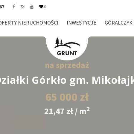
67
0
OFERTY NIERUCHOMOŚCI
INWESTYCJE
GÓRALCZYK
na sprzedaż
ziałki Górkło gm. Mikołaj
65 000 zł
2
21,47 zł / m