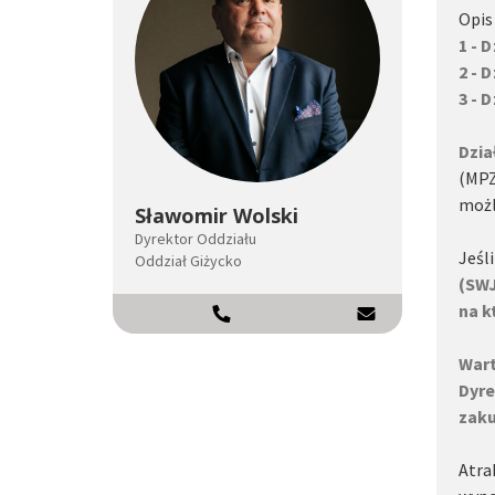
Opis
1 - 
2 - 
3 - 
Dzia
(MPZ
możl
Sławomir Wolski
Dyrektor Oddziału
Jeśl
Oddział Giżycko
(SW
na k
602266248
Wart
Dyre
zaku
Atra