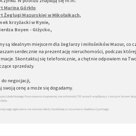
czynku. W pobliżu znajdują się m.in.:
rt Marina Górkło
rt Żeglugi Mazurskiej w Mikołajkach,
mek krzyżacki w Rynie,
ierdza Boyen - Giżycko,
ny są idealnym miejscem dla
żeglarzy i miłośników Mazur,
co cz
aszam serdecznie na prezentację nieruchomości, podczas które
rmacje. Skontaktuj się telefonicznie, a chętnie odpowiem na Tw
czące sprzedaży.
 do negocjacji,
j swoją cenę a może się dogadamy.
ujesz dodatkowego finansowania kupowanej nieruchomości? W ramach współpracy z naszym biurem bezpła
ników.
iniejszego ogłoszenia nie stanowi oferty handlowej w rozumieniu Kodeksu Cywilnego.