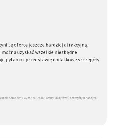
yni tę ofertę jeszcze bardziej atrakcyjną.
j można uzyskać wszelkie niezbędne
oje pytania i przedstawię dodatkowe szczegóły
tnie doradzimy wybór najlepszej oferty kredytowej. Szczegóły u naszych