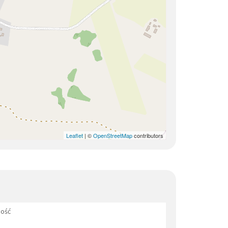
Leaflet
| ©
OpenStreetMap
contributors