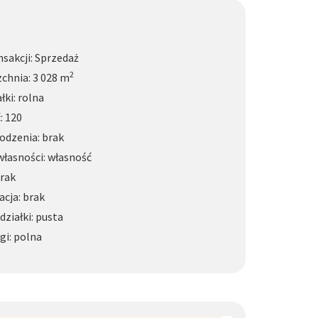
nsakcji: Sprzedaż
2
chnia: 3 028 m
łki: rolna
: 120
odzenia: brak
łasności: własność
rak
acja: brak
działki: pusta
gi: polna