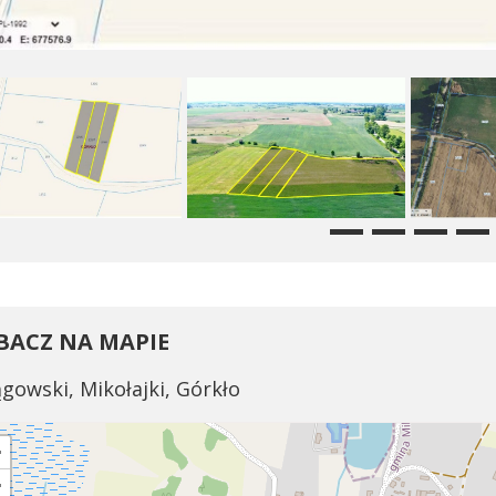
BACZ NA MAPIE
gowski, Mikołajki, Górkło
+
−